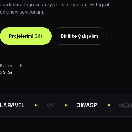
markalara logo ve arayüz tasarlıyorum. Fotoğraf
çekmeyi seviyorum.
Projelerimi Gör
Birlikte Çalışalım
Bursa, TR
23:34
LARAVEL
×
GO
×
OWASP
×
SIZ