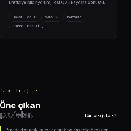
üreticiye bildiriyorum; ikisi CVE kaydına dönüştü.
OWASP Top 10
SANS 25
Pentest
Threat Modeling
seçili işler
Öne çıkan
projeler.
tüm projeler
Buradakiler açık kaynak olarak paylaşabildiğim işler.