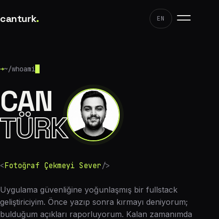
canturk
.
EN
➜
~/whoami
CAN
TÜRK
<
Fotoğraf Çekmeyi Sever
/>
Uygulama güvenliğine yoğunlaşmış bir fullstack
geliştiriciyim. Önce yazıp sonra kırmayı deniyorum;
bulduğum açıkları raporluyorum. Kalan zamanımda